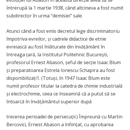
evoluţiei lui Abason în această direcţie avea să se
întrerupă la 1 martie 1938, când altcineva a fost numit
subdirector în urma “demisiei” sale.
Atunci când a fost emis decretul lege discriminatoriu
împotriva evreilor, şi cadrele didactice de etnie
evreiască au fost înlăturate din învăţământ în
întreaga ţară, la Institutul Politehnic Bucureşti,
profesorul Ernest Abason, şeful de secţie Isaac Blum
şi preparatoarea Estrela Ionescu-Schapira au fost
disponibilizați
1
. (Totuşi, în 1947 Isaac Blum este
numit profesor titular la catedra de chimie industrială
şi electrochimie, ceea ce înseamnă că a putut să se
întoarcă în învăţământul superior după
trecerea perioadei de persecuţii.) Împreună cu Martin
Bercovici, Ernest Abason a înfiinţat, cu aprobarea