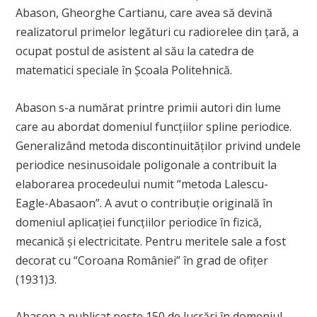
Abason, Gheorghe Cartianu, care avea să devină
realizatorul primelor legături cu radiorelee din ţară, a
ocupat postul de asistent al său la catedra de
matematici speciale în Şcoala Politehnică.
Abason s-a numărat printre primii autori din lume
care au abordat domeniul funcţiilor spline periodice.
Generalizând metoda discontinuităţilor privind undele
periodice nesinusoidale poligonale a contribuit la
elaborarea procedeului numit “metoda Lalescu-
Eagle-Abasaon”. A avut o contribuţie originală în
domeniul aplicaţiei funcţiilor periodice în fizică,
mecanică şi electricitate. Pentru meritele sale a fost
decorat cu “Coroana României” în grad de ofiţer
(1931)
3
.
Abason a publicat peste 150 de lucrări în domeniul