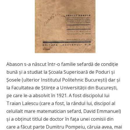
Abason s-a născut într-o familie sefardă de condiţie
bună şi a studiat la Şcoala Superioară de Poduri şi
Şosele (ulterior Institutul Politehnic Bucureşti) dar şi
la Facultatea de Ştiinţe a Universităţii din Bucureşti,
pe care le-a absolvit în 1921. A fost discipolul lui
Traian Lalescu (care a fost, la rândul lui, discipol al
celuilalt mare matematician sefard, David Emmanuel)
şi a obţinut titlul de doctor în faţa unei comisii din
care a făcut parte Dumitru Pompeiu, căruia avea, mai