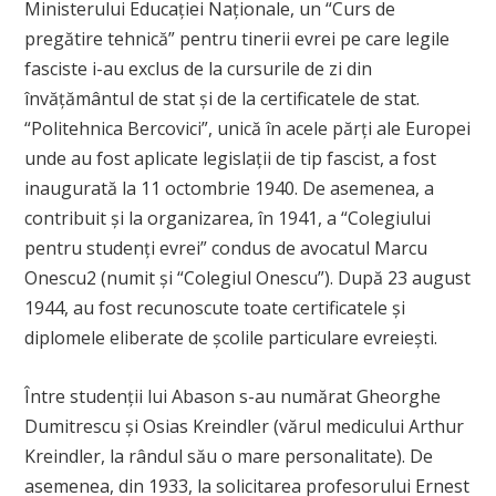
Ministerului Educaţiei Naţionale, un “Curs de
pregătire tehnică” pentru tinerii evrei pe care legile
fasciste i-au exclus de la cursurile de zi din
învăţământul de stat şi de la certificatele de stat.
“Politehnica Bercovici”, unică în acele părţi ale Europei
unde au fost aplicate legislaţii de tip fascist, a fost
inaugurată la 11 octombrie 1940. De asemenea, a
contribuit și la organizarea, în 1941, a “Colegiului
pentru studenți evrei” condus de avocatul Marcu
Onescu
2
(numit și “Colegiul Onescu”). După 23 august
1944, au fost recunoscute toate certificatele şi
diplomele eliberate de şcolile particulare evreieşti.
Între studenţii lui Abason s-au numărat Gheorghe
Dumitrescu şi Osias Kreindler (vărul medicului Arthur
Kreindler, la rândul său o mare personalitate). De
asemenea, din 1933, la solicitarea profesorului Ernest