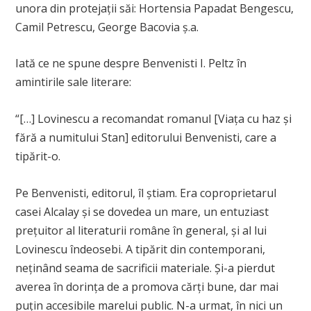
unora din protejații săi: Hortensia Papadat Bengescu,
Camil Petrescu, George Bacovia ș.a.
Iată ce ne spune despre Benvenisti I. Peltz în
amintirile sale literare:
“
[…] Lovinescu a recomandat romanul [Viața cu haz și
fără a numitului Stan] editorului Benvenisti, care a
tipărit-o.
Pe Benvenisti, editorul, îl știam. Era coproprietarul
casei Alcalay și se dovedea un mare, un entuziast
prețuitor al literaturii române în general, și al lui
Lovinescu îndeosebi. A tipărit din contemporani,
neținând seama de sacrificii materiale. Și-a pierdut
averea în dorința de a promova cărți bune, dar mai
puțin accesibile marelui public. N-a urmat, în nici un