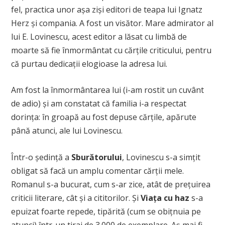
fel, practica unor așa ziși editori de teapa lui Ignatz
Herz și compania. A fost un visător. Mare admirator al
lui E. Lovinescu, acest editor a lăsat cu limbă de
moarte să fie înmormântat cu cărțile criticului, pentru
că purtau dedicații elogioase la adresa lui.
Am fost la înmormântarea lui (i-am rostit un cuvânt
de adio) și am constatat că familia i-a respectat
dorința: în groapă au fost depuse cărțile, apărute
până atunci, ale lui Lovinescu.
Într-o ședință a
Sburătorului
, Lovinescu s-a simțit
obligat să facă un amplu comentar cărții mele.
Romanul s-a bucurat, cum s-ar zice, atât de prețuirea
criticii literare, cât și a cititorilor. Și
Viața cu haz
s-a
epuizat foarte repede, tipărită (cum se obițnuia pe
atunci) într-un tiraj de 3.000 de exemplare. Aș mai fi