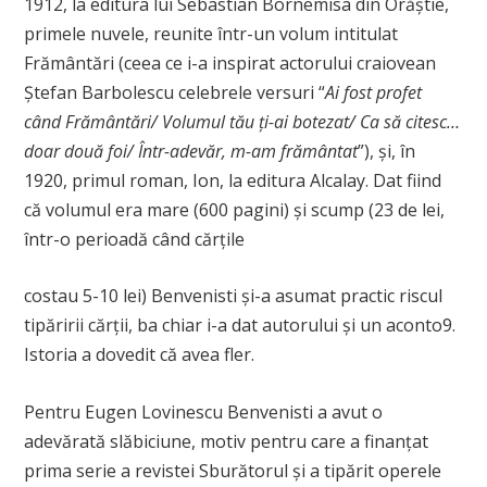
1912, la editura lui Sebastian Bornemisa din Orăștie,
primele nuvele, reunite într-un volum intitulat
Frământări
(ceea ce i-a inspirat actorului craiovean
Ștefan Barbolescu celebrele versuri “
Ai fost profet
când Frământări/ Volumul tău ți-ai botezat/ Ca să citesc…
doar două foi/ Într-adevăr, m-am frământat
”), și, în
1920, primul roman,
Ion
, la editura Alcalay. Dat fiind
că volumul era mare (600 pagini) și scump (23 de lei,
într-o perioadă când cărțile
costau 5-10 lei) Benvenisti și-a asumat practic riscul
tipăririi cărții, ba chiar i-a dat autorului și un aconto
9
.
Istoria a dovedit că avea fler.
Pentru Eugen Lovinescu Benvenisti a avut o
adevărată slăbiciune, motiv pentru care a finanțat
prima serie a revistei
Sburătorul
și a tipărit operele